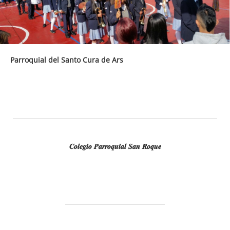
Parroquial del Santo Cura de Ars
𝑪𝒐𝒍𝒆𝒈𝒊𝒐 𝑷𝒂𝒓𝒓𝒐𝒒𝒖𝒊𝒂𝒍 𝑺𝒂𝒏 𝑹𝒐𝒒𝒖𝒆