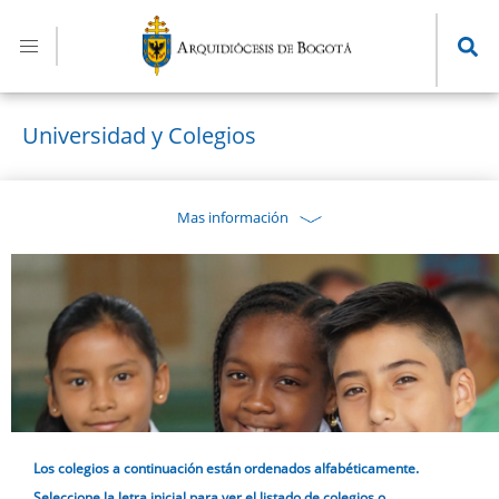
Pasar
al
contenido
principal
Universidad y Colegios
Mas información
Los colegios a continuación están ordenados alfabéticamente.
Seleccione la letra inicial para ver el listado de colegios o